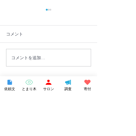
コメント
コメントを追加…
長野県諏訪市の不登校支
【書籍紹介】『
援事業「とまり木オンラ
ちのホームスク
イン」を受託しました
どもがいちばん
る場所で自分ら
～』で当団体が
依頼文
とまり木
サロン
調査
寄付
Category
ました！
お知らせ
（214）
214件の記事
イベントレポート
（88）
88件の記事
オンライン講座レポート
（67）
67件の記事
オンライン授業レポート
（10）
10件の記事