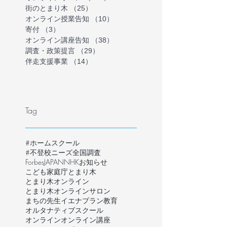
街のとまり木
（25）
25件の記事
オンライン授業告知
（10）
10件の記事
寄付
（3）
3件の記事
オンライン講座告知
（38）
38件の記事
調査・政策提言
（29）
29件の記事
伴走支援事業
（14）
14件の記事
Tag
#ホームスクール
#不登校ニーズ全国調査
ForbesJAPAN
NHK
お知らせ
こども家庭庁
とまり木
とまり木オンライン
とまり木オンラインサロン
まちの先生
イエナプラン教育
オルタナティブスクール
オンライン
オンライン講座