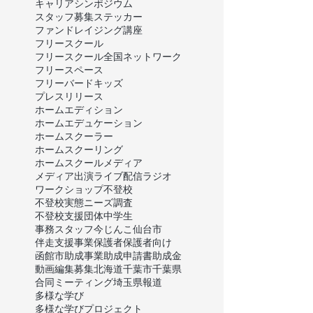
キャリア
シンポジウム
スタッフ募集
ステッカー
ファンドレイジング講座
フリースクール
フリースクール全国ネットワーク
フリースペース
フリーバードキッズ
プレスリリース
ホームエディション
ホームエデュケーション
ホームスクーラー
ホームスクーリング
ホームスクール
メディア
メディア出演
ライブ配信
ラジオ
ワークショップ
不登校
不登校実態ニーズ調査
不登校支援団体
中学生
事務スタッフ
今じんこ
仙台市
伴走支援事業
保護者
保護者向け
函館市
助成事業
助成申請書
助成金
動画編集
募集
北海道
千葉市
千葉県
合同ミーティング
埼玉県
報道
多様な学び
多様な学びプロジェクト