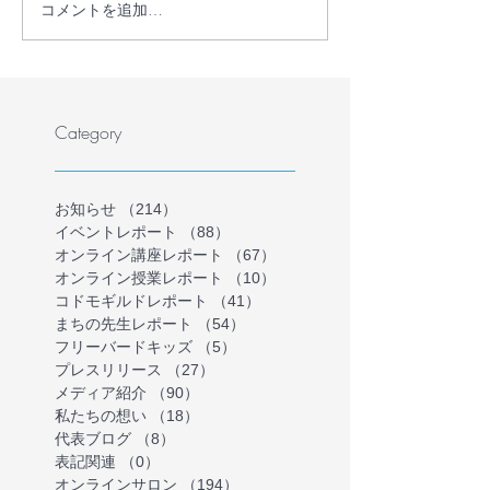
コメントを追加…
【プレスリリース】学校
教員・フリース
に行かない・行けない子
保護者が共に、
どもの理解を深める保護
かない・行けな
者向けオンラインイベン
の気持ちを理解
トを開催
ラインイベント
Category
を募集します（
催）
お知らせ
（214）
214件の記事
イベントレポート
（88）
88件の記事
オンライン講座レポート
（67）
67件の記事
オンライン授業レポート
（10）
10件の記事
コドモギルドレポート
（41）
41件の記事
まちの先生レポート
（54）
54件の記事
フリーバードキッズ
（5）
5件の記事
プレスリリース
（27）
27件の記事
メディア紹介
（90）
90件の記事
私たちの想い
（18）
18件の記事
代表ブログ
（8）
8件の記事
表記関連
（0）
0件の記事
オンラインサロン
（194）
194件の記事