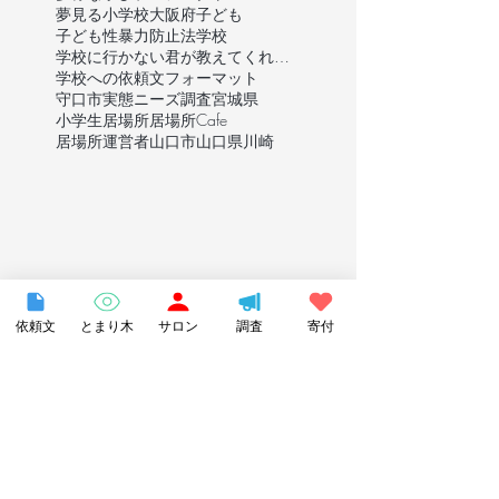
夢見る小学校
大阪府
子ども
子ども性暴力防止法
学校
学校に行かない君が教えてくれたこと
学校への依頼文フォーマット
守口市
実態ニーズ調査
宮城県
小学生
居場所
居場所Cafe
居場所運営者
山口市
山口県
川崎
依頼文
とまり木
サロン
調査
寄付