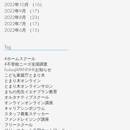
2022年10月
（16）
16件の記事
2022年9月
（17）
17件の記事
2022年8月
（23）
23件の記事
2022年7月
（17）
17件の記事
2022年6月
（15）
15件の記事
Tag
#ホームスクール
#不登校ニーズ全国調査
ForbesJAPAN
NHK
お知らせ
こども家庭庁
とまり木
とまり木オンライン
とまり木オンラインサロン
まちの先生
イエナプラン教育
オルタナティブスクール
オンライン
オンライン講座
キャリア
シンポジウム
スタッフ募集
ステッカー
ファンドレイジング講座
フリースクール