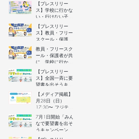
者向けオンライン
【プレスリリー
イベントの参加者
ス】学校に行かな
を募集します（長
い・行けない子ど
野県主催）
もの理解を深める
【プレスリリー
保護者向けオンラ
ス】教員・フリー
インイベントを開
スクール・保護者
催
が共に、学校に行
教員・フリースク
かない・行けない
ール・保護者が共
子どもの気持ちを
に、学校に行かな
理解するオンライ
い・行けない子ど
【プレスリリー
ンイベントを開催
もの気持ちを理解
ス】全国一斉に要
するオンラインイ
望書を出そうキャ
ベントの参加者を
ンペーン／自治体
【メディア掲載】6
募集します（長野
予算要望支援AIの
月28日（日）
県主催）
利用権つき！／不
17:30〜 フジテレ
登校家庭への支援
ビ「イット！」で
7月1日開始「みん
制度づくりへ
街のとまり木が紹
なで要望書を出そ
介されました！
うキャンペーン」
のご案内&7月3日