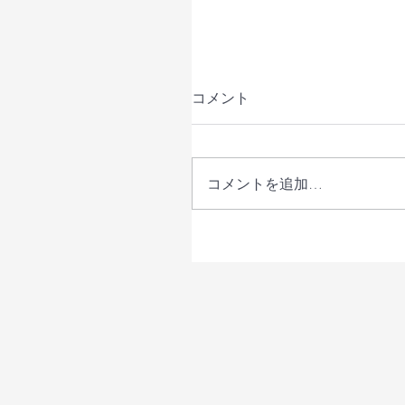
コメント
コメントを追加…
【メディア掲載】STORY
ーリィ）6月号に「とまり
ライン」を掲載いただき