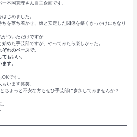
バー本岡真理さん自主企画です。
をはじめました。
持ちを落ち着かせ、娘と安定した関係を築くきっかけにもなり
気がついただけですが
と始めた手芸部ですが、やってみたら楽しかった。
れぞれのペースで。
してもいい。
います。
もOKです。
人もいます笑笑。
だとちょっと不安な方もぜひ手芸部に参加してみませんか？
夫。
＾