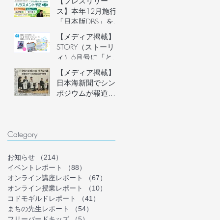
【プレスリリー
説明会開催
ス】本年12月施行
「日本版DBS」を見
据え、フリースク
【メディア掲載】
ール運営者など子
STORY（ストーリ
どもに関わる大人
ィ）6月号に「とま
のための「ハラス
り木オンライン」
【メディア掲載】
メント予防講座」
を掲載いただきま
日本海新聞でシン
を6月20日(土)にオ
した！
ポジウムが報道さ
ンライン開催。フ
れました
リースクール等の
安心安全な組織づ
くりを学ぶ。
Category
お知らせ
（214）
214件の記事
イベントレポート
（88）
88件の記事
オンライン講座レポート
（67）
67件の記事
オンライン授業レポート
（10）
10件の記事
コドモギルドレポート
（41）
41件の記事
まちの先生レポート
（54）
54件の記事
フリーバードキッズ
（5）
5件の記事