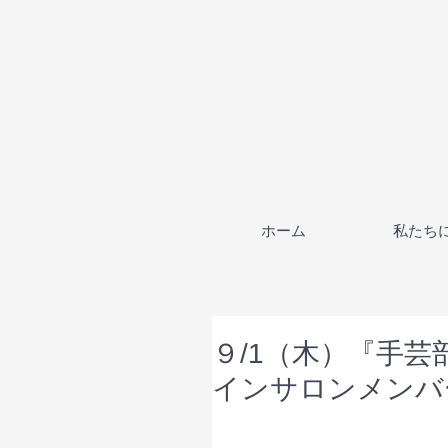
ホーム
私たち
９/1（木）『手
インサロンメンバ