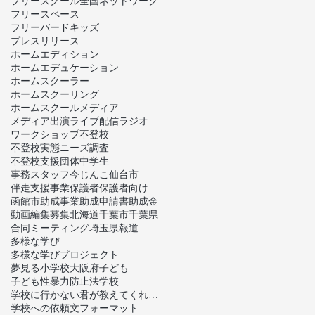
フリースクール全国ネットワーク
フリースペース
フリーバードキッズ
プレスリリース
ホームエディション
ホームエデュケーション
ホームスクーラー
ホームスクーリング
ホームスクール
メディア
メディア出演
ライブ配信
ラジオ
ワークショップ
不登校
不登校実態ニーズ調査
不登校支援団体
中学生
事務スタッフ
今じんこ
仙台市
伴走支援事業
保護者
保護者向け
函館市
助成事業
助成申請書
助成金
動画編集
募集
北海道
千葉市
千葉県
合同ミーティング
埼玉県
報道
多様な学び
多様な学びプロジェクト
夢見る小学校
大阪府
子ども
子ども性暴力防止法
学校
学校に行かない君が教えてくれたこと
学校への依頼文フォーマット