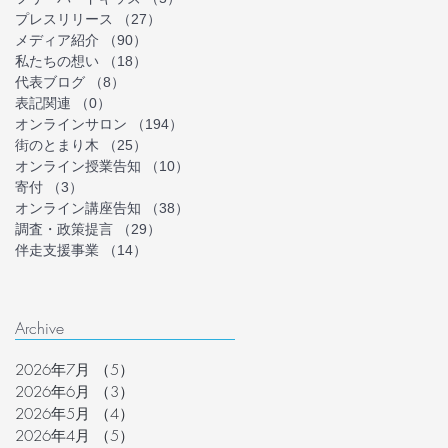
プレスリリース
（27）
27件の記事
メディア紹介
（90）
90件の記事
私たちの想い
（18）
18件の記事
代表ブログ
（8）
8件の記事
表記関連
（0）
0件の記事
オンラインサロン
（194）
194件の記事
街のとまり木
（25）
25件の記事
オンライン授業告知
（10）
10件の記事
寄付
（3）
3件の記事
オンライン講座告知
（38）
38件の記事
調査・政策提言
（29）
29件の記事
伴走支援事業
（14）
14件の記事
Archive
2026年7月
（5）
5件の記事
2026年6月
（3）
3件の記事
2026年5月
（4）
4件の記事
2026年4月
（5）
5件の記事