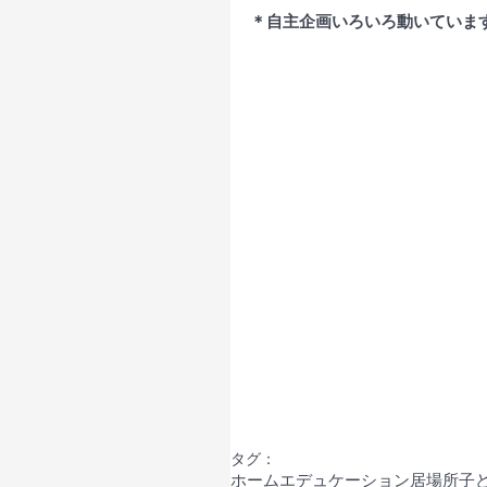
＊自主企画いろいろ動いていま
タグ：
ホームエデュケーション
居場所
子