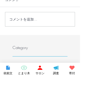
コメントを追加…
長野県諏訪市の不登校支
【書籍紹介】『
援事業「とまり木オンラ
ちのホームスク
イン」を受託しました
どもがいちばん
る場所で自分ら
～』で当団体が
Category
ました！
お知らせ
（214）
214件の記事
イベントレポート
（88）
88件の記事
依頼文
とまり木
サロン
調査
寄付
オンライン講座レポート
（67）
67件の記事
オンライン授業レポート
（10）
10件の記事
コドモギルドレポート
（41）
41件の記事
まちの先生レポート
（54）
54件の記事
フリーバードキッズ
（5）
5件の記事
プレスリリース
（27）
27件の記事
メディア紹介
（90）
90件の記事