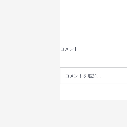
コメント
コメントを追加…
【開催レポート】「鳥取県
も家庭庁と考える不登校
れから～こどもと家庭を
めに～」を開催しました