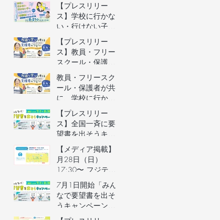
者向けオンライン
【プレスリリー
イベントの参加者
ス】学校に行かな
を募集します（長
い・行けない子ど
野県主催）
もの理解を深める
【プレスリリー
保護者向けオンラ
ス】教員・フリー
インイベントを開
スクール・保護者
催
が共に、学校に行
教員・フリースク
かない・行けない
ール・保護者が共
子どもの気持ちを
に、学校に行かな
理解するオンライ
い・行けない子ど
【プレスリリー
ンイベントを開催
もの気持ちを理解
ス】全国一斉に要
するオンラインイ
望書を出そうキャ
ベントの参加者を
ンペーン／自治体
【メディア掲載】6
募集します（長野
予算要望支援AIの
月28日（日）
県主催）
利用権つき！／不
17:30〜 フジテレ
登校家庭への支援
ビ「イット！」で
7月1日開始「みん
制度づくりへ
街のとまり木が紹
なで要望書を出そ
介されました！
うキャンペーン」
のご案内&7月3日