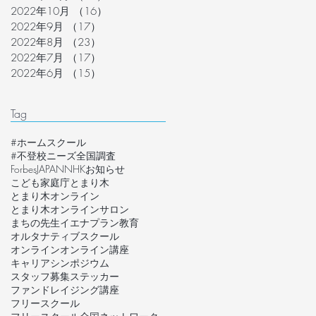
2022年10月
（16）
16件の記事
2022年9月
（17）
17件の記事
2022年8月
（23）
23件の記事
2022年7月
（17）
17件の記事
2022年6月
（15）
15件の記事
Tag
#ホームスクール
#不登校ニーズ全国調査
ForbesJAPAN
NHK
お知らせ
こども家庭庁
とまり木
とまり木オンライン
とまり木オンラインサロン
まちの先生
イエナプラン教育
オルタナティブスクール
オンライン
オンライン講座
キャリア
シンポジウム
スタッフ募集
ステッカー
ファンドレイジング講座
フリースクール