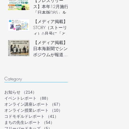
【プレスリリー
説明会開催
ス】本年12月施行
「日本版DBS」を見
据え、フリースク
【メディア掲載】
ール運営者など子
STORY（ストーリ
どもに関わる大人
ィ）6月号に「とま
のための「ハラス
り木オンライン」
【メディア掲載】
メント予防講座」
を掲載いただきま
日本海新聞でシン
を6月20日(土)にオ
した！
ポジウムが報道さ
ンライン開催。フ
れました
リースクール等の
安心安全な組織づ
くりを学ぶ。
Category
お知らせ
（214）
214件の記事
イベントレポート
（88）
88件の記事
オンライン講座レポート
（67）
67件の記事
オンライン授業レポート
（10）
10件の記事
コドモギルドレポート
（41）
41件の記事
まちの先生レポート
（54）
54件の記事
フリーバードキッズ
（5）
5件の記事