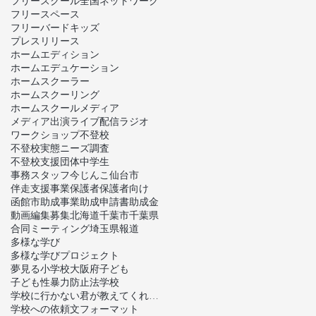
フリースクール全国ネットワーク
フリースペース
フリーバードキッズ
プレスリリース
ホームエディション
ホームエデュケーション
ホームスクーラー
ホームスクーリング
ホームスクール
メディア
メディア出演
ライブ配信
ラジオ
ワークショップ
不登校
不登校実態ニーズ調査
不登校支援団体
中学生
事務スタッフ
今じんこ
仙台市
伴走支援事業
保護者
保護者向け
函館市
助成事業
助成申請書
助成金
動画編集
募集
北海道
千葉市
千葉県
合同ミーティング
埼玉県
報道
多様な学び
多様な学びプロジェクト
夢見る小学校
大阪府
子ども
子ども性暴力防止法
学校
学校に行かない君が教えてくれたこと
学校への依頼文フォーマット