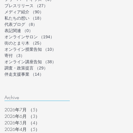
プレスリリース
（27）
27件の記事
メディア紹介
（90）
90件の記事
私たちの想い
（18）
18件の記事
代表ブログ
（8）
8件の記事
表記関連
（0）
0件の記事
オンラインサロン
（194）
194件の記事
街のとまり木
（25）
25件の記事
オンライン授業告知
（10）
10件の記事
寄付
（3）
3件の記事
オンライン講座告知
（38）
38件の記事
調査・政策提言
（29）
29件の記事
伴走支援事業
（14）
14件の記事
Archive
2026年7月
（5）
5件の記事
2026年6月
（3）
3件の記事
2026年5月
（4）
4件の記事
2026年4月
（5）
5件の記事