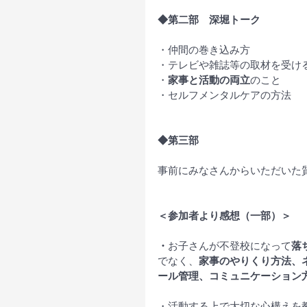
◆第二部　深堀トーク
・仲間の巻き込み方
・テレビや雑誌等の取材を受け
・
家事と活動の両立
のこと
・セルフメンタルケアの方法
◆第三部
事前にみなさんからいただいた
＜参加者より感想（一部）＞
・
お子さんが不登校になって
落
でなく、
家事のやりくり方法、
ール管理、コミュニケーション
・活動する上で大切な心構えを