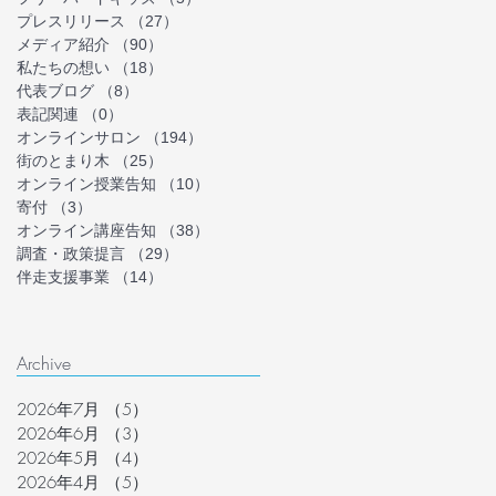
プレスリリース
（27）
27件の記事
メディア紹介
（90）
90件の記事
私たちの想い
（18）
18件の記事
代表ブログ
（8）
8件の記事
表記関連
（0）
0件の記事
オンラインサロン
（194）
194件の記事
街のとまり木
（25）
25件の記事
オンライン授業告知
（10）
10件の記事
寄付
（3）
3件の記事
オンライン講座告知
（38）
38件の記事
調査・政策提言
（29）
29件の記事
伴走支援事業
（14）
14件の記事
Archive
2026年7月
（5）
5件の記事
2026年6月
（3）
3件の記事
2026年5月
（4）
4件の記事
2026年4月
（5）
5件の記事