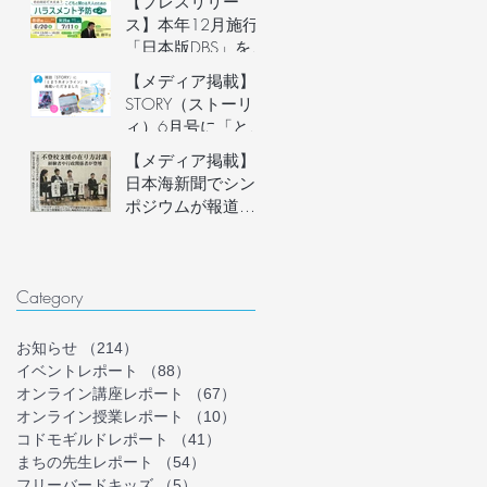
【プレスリリー
説明会開催
ス】本年12月施行
「日本版DBS」を見
据え、フリースク
【メディア掲載】
ール運営者など子
STORY（ストーリ
どもに関わる大人
ィ）6月号に「とま
のための「ハラス
り木オンライン」
【メディア掲載】
メント予防講座」
を掲載いただきま
日本海新聞でシン
を6月20日(土)にオ
した！
ポジウムが報道さ
ンライン開催。フ
れました
リースクール等の
安心安全な組織づ
くりを学ぶ。
Category
お知らせ
（214）
214件の記事
イベントレポート
（88）
88件の記事
オンライン講座レポート
（67）
67件の記事
オンライン授業レポート
（10）
10件の記事
コドモギルドレポート
（41）
41件の記事
まちの先生レポート
（54）
54件の記事
フリーバードキッズ
（5）
5件の記事