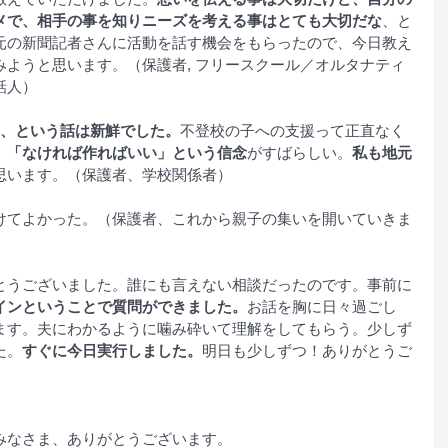
メで、相手の事を知りニーズを考える事はとても大切だな
、と
元の新聞記者さんに活動を話す機会をもらったので、今日教え
ようと思います。（保護者, フリースクール／オルタナティ
話人）
めた、という話は新鮮でした。
不登校の子への支援って正直なく
。
「なければ作ればいい」という信念
がすばらしい。
私も地元
思います。（保護者、学校関係者）
けてよかった。（保護者、これから親子の集いを開いていきま
とうございました。誰にも言えない相談だったのです。事前に
インということで質問ができました。
お話を胸に日々過ごし
ます。夫にわかるように噛み砕いて理解をしてもらう。少しず
た。
すぐに今日実行しました。
明日も少しずつ！ありがとうご
みなさま、ありがとうございます。