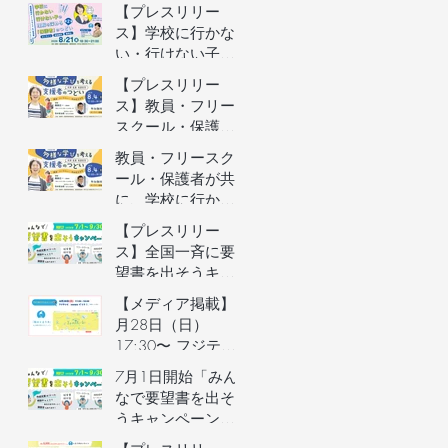
者向けオンライン
【プレスリリー
イベントの参加者
ス】学校に行かな
を募集します（長
い・行けない子ど
野県主催）
もの理解を深める
【プレスリリー
保護者向けオンラ
ス】教員・フリー
インイベントを開
スクール・保護者
催
が共に、学校に行
教員・フリースク
かない・行けない
ール・保護者が共
子どもの気持ちを
に、学校に行かな
理解するオンライ
い・行けない子ど
【プレスリリー
ンイベントを開催
もの気持ちを理解
ス】全国一斉に要
するオンラインイ
望書を出そうキャ
ベントの参加者を
ンペーン／自治体
【メディア掲載】6
募集します（長野
予算要望支援AIの
月28日（日）
県主催）
利用権つき！／不
17:30〜 フジテレ
登校家庭への支援
ビ「イット！」で
7月1日開始「みん
制度づくりへ
街のとまり木が紹
なで要望書を出そ
介されました！
うキャンペーン」
のご案内&7月3日