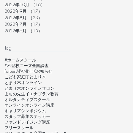
2022年10月
（16）
16件の記事
2022年9月
（17）
17件の記事
2022年8月
（23）
23件の記事
2022年7月
（17）
17件の記事
2022年6月
（15）
15件の記事
Tag
#ホームスクール
#不登校ニーズ全国調査
ForbesJAPAN
NHK
お知らせ
こども家庭庁
とまり木
とまり木オンライン
とまり木オンラインサロン
まちの先生
イエナプラン教育
オルタナティブスクール
オンライン
オンライン講座
キャリア
シンポジウム
スタッフ募集
ステッカー
ファンドレイジング講座
フリースクール