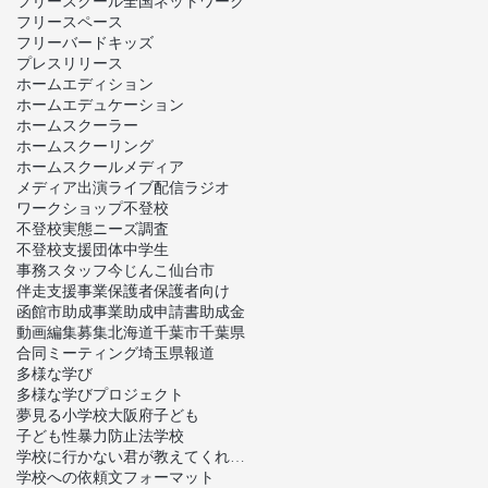
フリースクール全国ネットワーク
フリースペース
フリーバードキッズ
プレスリリース
ホームエディション
ホームエデュケーション
ホームスクーラー
ホームスクーリング
ホームスクール
メディア
メディア出演
ライブ配信
ラジオ
ワークショップ
不登校
不登校実態ニーズ調査
不登校支援団体
中学生
事務スタッフ
今じんこ
仙台市
伴走支援事業
保護者
保護者向け
函館市
助成事業
助成申請書
助成金
動画編集
募集
北海道
千葉市
千葉県
合同ミーティング
埼玉県
報道
多様な学び
多様な学びプロジェクト
夢見る小学校
大阪府
子ども
子ども性暴力防止法
学校
学校に行かない君が教えてくれたこと
学校への依頼文フォーマット