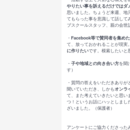
やりたい事を訴えるだけではダ
思いました。ちょうど来週、地
てもらった事を意識して話してみ
ブスクールスタッフ、親の会世
・
Facebook等で賛同者を集
て、放っておかれることが現実
に作りたい
です。模索したいと
・
子や地域との向き合い方
を聞
す）
・質問の答えをいただきありが
聞いていただき、しかも
オンラ
て、また考えていきたいと思い
つ！というお話にハッとしまし
ざいました。（保護者）
アンケートにご協力くださった