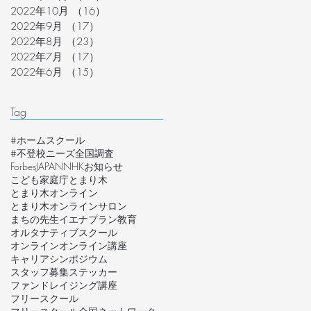
2022年10月
（16）
16件の記事
2022年9月
（17）
17件の記事
2022年8月
（23）
23件の記事
2022年7月
（17）
17件の記事
2022年6月
（15）
15件の記事
Tag
#ホームスクール
#不登校ニーズ全国調査
ForbesJAPAN
NHK
お知らせ
こども家庭庁
とまり木
とまり木オンライン
とまり木オンラインサロン
まちの先生
イエナプラン教育
オルタナティブスクール
オンライン
オンライン講座
キャリア
シンポジウム
スタッフ募集
ステッカー
ファンドレイジング講座
フリースクール