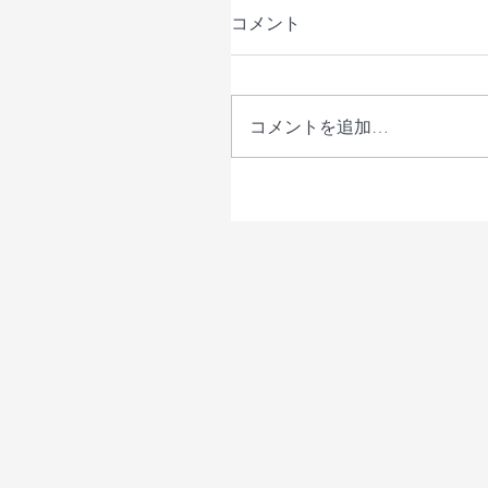
コメント
コメントを追加…
学校に行かない・行けな
の理解を深める保護者向
インイベントの参加者を
す（長野県主催）