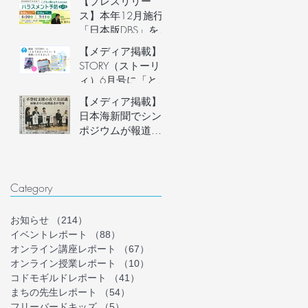
【プレスリリー
説明会開催
ス】本年12月施行
「日本版DBS」を見
据え、フリースク
【メディア掲載】
ール運営者など子
STORY（ストーリ
どもに関わる大人
ィ）6月号に「とま
のための「ハラス
り木オンライン」
【メディア掲載】
メント予防講座」
を掲載いただきま
日本海新聞でシン
を6月20日(土)にオ
した！
ポジウムが報道さ
ンライン開催。フ
れました
リースクール等の
安心安全な組織づ
くりを学ぶ。
Category
お知らせ
（214）
214件の記事
イベントレポート
（88）
88件の記事
オンライン講座レポート
（67）
67件の記事
オンライン授業レポート
（10）
10件の記事
コドモギルドレポート
（41）
41件の記事
まちの先生レポート
（54）
54件の記事
フリーバードキッズ
（5）
5件の記事