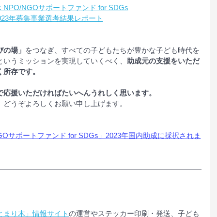
nic NPO/NGOサポートファンド for SDGs
023年募集事業選考結果レポート
びの場」
をつなぎ、すべての子どもたちが豊かな子ども時代を
というミッションを実現していくべく、
助成元の支援をいただ
く所存です。
で応援いただければたいへんうれしく思います。
、どうぞよろしくお願い申し上げます。
/NGOサポートファンド for SDGs」2023年国内助成に採択されま
とまり木」情報サイト
の運営やステッカー印刷・発送、子ども