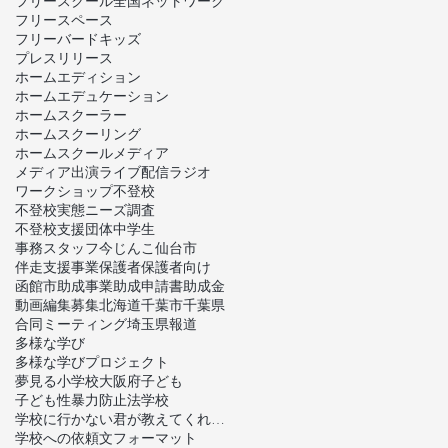
フリースクール全国ネットワーク
フリースペース
フリーバードキッズ
プレスリリース
ホームエディション
ホームエデュケーション
ホームスクーラー
ホームスクーリング
ホームスクール
メディア
メディア出演
ライブ配信
ラジオ
ワークショップ
不登校
不登校実態ニーズ調査
不登校支援団体
中学生
事務スタッフ
今じんこ
仙台市
伴走支援事業
保護者
保護者向け
函館市
助成事業
助成申請書
助成金
動画編集
募集
北海道
千葉市
千葉県
合同ミーティング
埼玉県
報道
多様な学び
多様な学びプロジェクト
夢見る小学校
大阪府
子ども
子ども性暴力防止法
学校
学校に行かない君が教えてくれたこと
学校への依頼文フォーマット