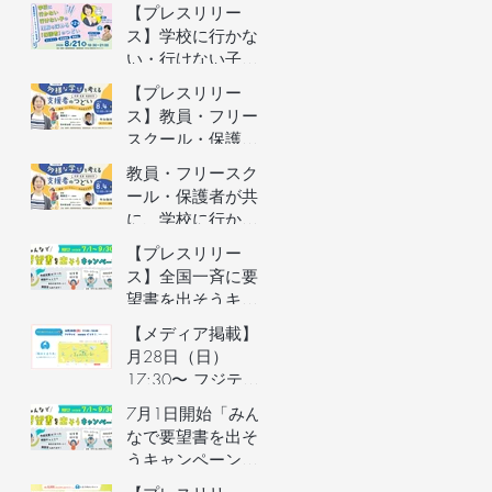
者向けオンライン
【プレスリリー
イベントの参加者
ス】学校に行かな
を募集します（長
い・行けない子ど
野県主催）
もの理解を深める
【プレスリリー
保護者向けオンラ
ス】教員・フリー
インイベントを開
スクール・保護者
催
が共に、学校に行
教員・フリースク
かない・行けない
ール・保護者が共
子どもの気持ちを
に、学校に行かな
理解するオンライ
い・行けない子ど
【プレスリリー
ンイベントを開催
もの気持ちを理解
ス】全国一斉に要
するオンラインイ
望書を出そうキャ
ベントの参加者を
ンペーン／自治体
【メディア掲載】6
募集します（長野
予算要望支援AIの
月28日（日）
県主催）
利用権つき！／不
17:30〜 フジテレ
登校家庭への支援
ビ「イット！」で
7月1日開始「みん
制度づくりへ
街のとまり木が紹
なで要望書を出そ
介されました！
うキャンペーン」
のご案内&7月3日