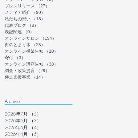
プレスリリース
（27）
27件の記事
メディア紹介
（90）
90件の記事
私たちの想い
（18）
18件の記事
代表ブログ
（8）
8件の記事
表記関連
（0）
0件の記事
オンラインサロン
（194）
194件の記事
街のとまり木
（25）
25件の記事
オンライン授業告知
（10）
10件の記事
寄付
（3）
3件の記事
オンライン講座告知
（38）
38件の記事
調査・政策提言
（29）
29件の記事
伴走支援事業
（14）
14件の記事
Archive
2026年7月
（5）
5件の記事
2026年6月
（3）
3件の記事
2026年5月
（4）
4件の記事
2026年4月
（5）
5件の記事