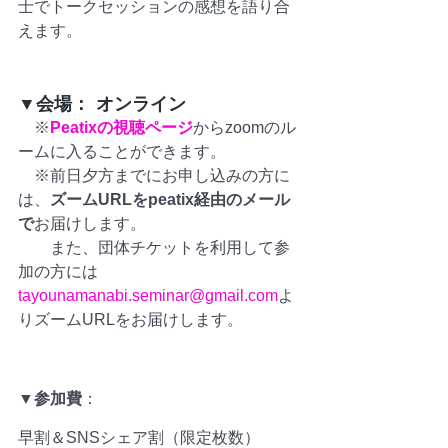
士でトークセッションの感想を語り合
えます。
▼会場： オンライン
　※
Peatixの視聴ページ
からzoomのル
ームに入ることができます。
　※前日夕方までにお申し込みの方に
は、
ズームURLをpeatix経由のメール
で
お届けします。
　　また、団体チケットを利用して参
加の方には
tayounamanabi.seminar@gmail.com
よ
りズームURLをお届けします。
▼参加費
：
早割＆SNSシェア割（限定枚数） 