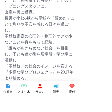
い」と『川崎市子ども夢パーク』のオ
ープニングスタッフに。
出産を機に退職。
長男が小1の秋から学校を「辞めた」こ
とで焦りや不安を感じる日々を過ご
し、
不登校家庭の心理的・物理的ケアが少
ないことを身をもって経験。
「誰もがあきらめない社会」を目指
し、子ども達が街を居場所・学び場に
活動し
「不登校」の社会のイメージを変える
『多様な学びプロジェクト』を2017年
より始める。
上の4人はホームエデュケーション、フ
リースペースなど学校外の学びの場で
依頼文
とまり木
サロン
調査
寄付
育っている。
全国の団体や施設と連携して、子ども
達の居場所を可視化するとまり木ポー