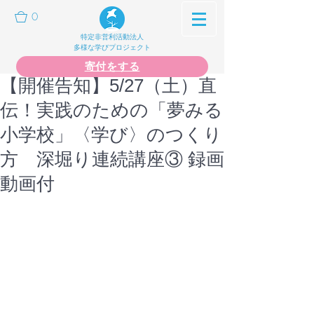
0
特定非営利活動法人
多様な学びプロジェクト
寄付をする
【開催告知】5/27（土）直
伝！実践のための「夢みる
小学校」〈学び〉のつくり
方 深堀り連続講座③ 録画
動画付