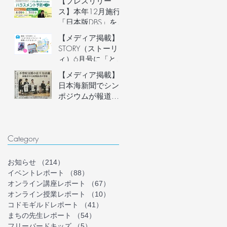
【プレスリリー
説明会開催
ス】本年12月施行
「日本版DBS」を見
据え、フリースク
【メディア掲載】
ール運営者など子
STORY（ストーリ
どもに関わる大人
ィ）6月号に「とま
のための「ハラス
り木オンライン」
【メディア掲載】
メント予防講座」
を掲載いただきま
日本海新聞でシン
を6月20日(土)にオ
した！
ポジウムが報道さ
ンライン開催。フ
れました
リースクール等の
安心安全な組織づ
くりを学ぶ。
Category
お知らせ
（214）
214件の記事
イベントレポート
（88）
88件の記事
オンライン講座レポート
（67）
67件の記事
オンライン授業レポート
（10）
10件の記事
コドモギルドレポート
（41）
41件の記事
まちの先生レポート
（54）
54件の記事
フリーバードキッズ
（5）
5件の記事