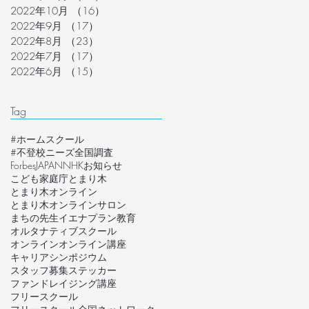
2022年10月
（16）
16件の記事
2022年9月
（17）
17件の記事
2022年8月
（23）
23件の記事
2022年7月
（17）
17件の記事
2022年6月
（15）
15件の記事
Tag
#ホームスクール
#不登校ニーズ全国調査
ForbesJAPAN
NHK
お知らせ
こども家庭庁
とまり木
とまり木オンライン
とまり木オンラインサロン
まちの先生
イエナプラン教育
オルタナティブスクール
オンライン
オンライン講座
キャリア
シンポジウム
スタッフ募集
ステッカー
ファンドレイジング講座
フリースクール