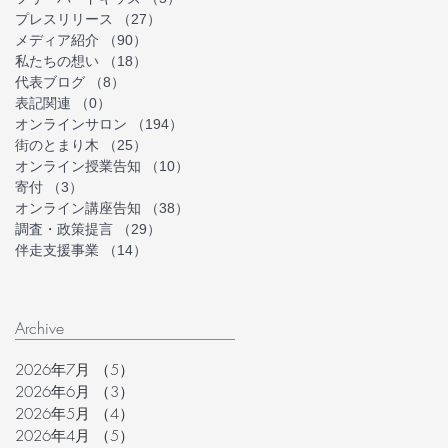
プレスリリース
（27）
27件の記事
メディア紹介
（90）
90件の記事
私たちの想い
（18）
18件の記事
代表ブログ
（8）
8件の記事
表記関連
（0）
0件の記事
オンラインサロン
（194）
194件の記事
街のとまり木
（25）
25件の記事
オンライン授業告知
（10）
10件の記事
寄付
（3）
3件の記事
オンライン講座告知
（38）
38件の記事
調査・政策提言
（29）
29件の記事
伴走支援事業
（14）
14件の記事
Archive
2026年7月
（5）
5件の記事
2026年6月
（3）
3件の記事
2026年5月
（4）
4件の記事
2026年4月
（5）
5件の記事