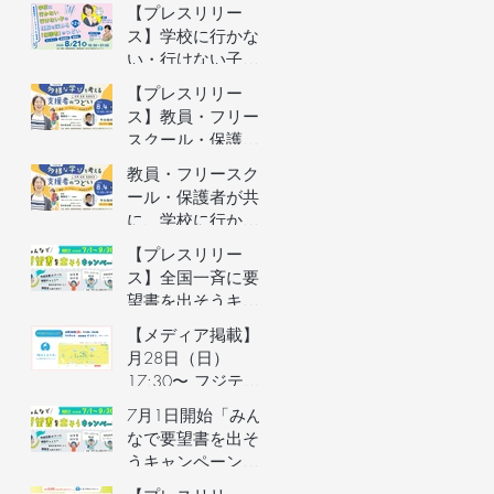
者向けオンライン
【プレスリリー
イベントの参加者
ス】学校に行かな
を募集します（長
い・行けない子ど
野県主催）
もの理解を深める
【プレスリリー
保護者向けオンラ
ス】教員・フリー
インイベントを開
スクール・保護者
催
が共に、学校に行
教員・フリースク
かない・行けない
ール・保護者が共
子どもの気持ちを
に、学校に行かな
理解するオンライ
い・行けない子ど
【プレスリリー
ンイベントを開催
もの気持ちを理解
ス】全国一斉に要
するオンラインイ
望書を出そうキャ
ベントの参加者を
ンペーン／自治体
【メディア掲載】6
募集します（長野
予算要望支援AIの
月28日（日）
県主催）
利用権つき！／不
17:30〜 フジテレ
登校家庭への支援
ビ「イット！」で
7月1日開始「みん
制度づくりへ
街のとまり木が紹
なで要望書を出そ
介されました！
うキャンペーン」
のご案内&7月3日