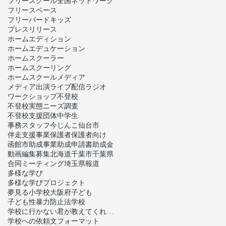
フリースクール全国ネットワーク
フリースペース
フリーバードキッズ
プレスリリース
ホームエディション
ホームエデュケーション
ホームスクーラー
ホームスクーリング
ホームスクール
メディア
メディア出演
ライブ配信
ラジオ
ワークショップ
不登校
不登校実態ニーズ調査
不登校支援団体
中学生
事務スタッフ
今じんこ
仙台市
伴走支援事業
保護者
保護者向け
函館市
助成事業
助成申請書
助成金
動画編集
募集
北海道
千葉市
千葉県
合同ミーティング
埼玉県
報道
多様な学び
多様な学びプロジェクト
夢見る小学校
大阪府
子ども
子ども性暴力防止法
学校
学校に行かない君が教えてくれたこと
学校への依頼文フォーマット