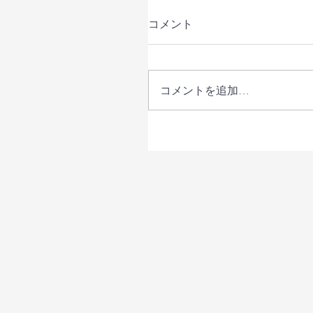
コメント
コメントを追加…
【じゃがいも🥔の植え付
した @コドモ農業大学】