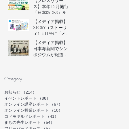
【プレスリリー
説明会開催
ス】本年12月施行
「日本版DBS」を見
据え、フリースク
【メディア掲載】
ール運営者など子
STORY（ストーリ
どもに関わる大人
ィ）6月号に「とま
のための「ハラス
り木オンライン」
【メディア掲載】
メント予防講座」
を掲載いただきま
日本海新聞でシン
を6月20日(土)にオ
した！
ポジウムが報道さ
ンライン開催。フ
れました
リースクール等の
安心安全な組織づ
くりを学ぶ。
Category
お知らせ
（214）
214件の記事
イベントレポート
（88）
88件の記事
オンライン講座レポート
（67）
67件の記事
オンライン授業レポート
（10）
10件の記事
コドモギルドレポート
（41）
41件の記事
まちの先生レポート
（54）
54件の記事
フリーバードキッズ
（5）
5件の記事