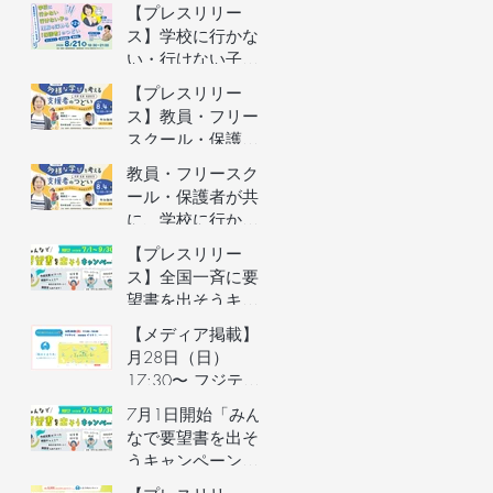
者向けオンライン
【プレスリリー
イベントの参加者
ス】学校に行かな
を募集します（長
い・行けない子ど
野県主催）
もの理解を深める
【プレスリリー
保護者向けオンラ
ス】教員・フリー
インイベントを開
スクール・保護者
催
が共に、学校に行
教員・フリースク
かない・行けない
ール・保護者が共
子どもの気持ちを
に、学校に行かな
理解するオンライ
い・行けない子ど
【プレスリリー
ンイベントを開催
もの気持ちを理解
ス】全国一斉に要
するオンラインイ
望書を出そうキャ
ベントの参加者を
ンペーン／自治体
【メディア掲載】6
募集します（長野
予算要望支援AIの
月28日（日）
県主催）
利用権つき！／不
17:30〜 フジテレ
登校家庭への支援
ビ「イット！」で
7月1日開始「みん
制度づくりへ
街のとまり木が紹
なで要望書を出そ
介されました！
うキャンペーン」
のご案内&7月3日