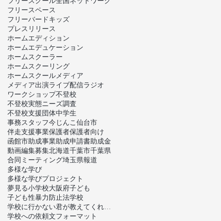
フリースクール全国ネットワーク
フリースペース
フリーバードキッズ
プレスリリース
ホームエディション
ホームエデュケーション
ホームスクーラー
ホームスクーリング
ホームスクール
メディア
メディア出演
ライブ配信
ラジオ
ワークショップ
不登校
不登校実態ニーズ調査
不登校支援団体
中学生
事務スタッフ
今じんこ
仙台市
伴走支援事業
保護者
保護者向け
函館市
助成事業
助成申請書
助成金
動画編集
募集
北海道
千葉市
千葉県
合同ミーティング
埼玉県
報道
多様な学び
多様な学びプロジェクト
夢見る小学校
大阪府
子ども
子ども性暴力防止法
学校
学校に行かない君が教えてくれたこと
学校への依頼文フォーマット