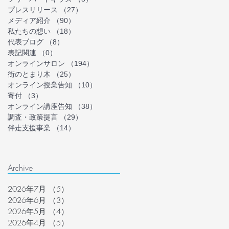
プレスリリース
（27）
27件の記事
メディア紹介
（90）
90件の記事
私たちの想い
（18）
18件の記事
代表ブログ
（8）
8件の記事
表記関連
（0）
0件の記事
オンラインサロン
（194）
194件の記事
街のとまり木
（25）
25件の記事
オンライン授業告知
（10）
10件の記事
寄付
（3）
3件の記事
オンライン講座告知
（38）
38件の記事
調査・政策提言
（29）
29件の記事
伴走支援事業
（14）
14件の記事
Archive
2026年7月
（5）
5件の記事
2026年6月
（3）
3件の記事
2026年5月
（4）
4件の記事
2026年4月
（5）
5件の記事