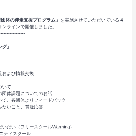
援団体の伴走支援プログラム」
を実施させていただいている
４
オンラインで開催しました。
-----------------
ング」
流および情報交換
ついて
の団体課題についてのお話　
いて、各団体よりフィードバック
みたいこと、質疑応答　
だい（フリースクールWarming）
ュニティスクール