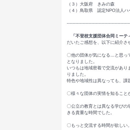
（３）大阪府　きみの森
（４）鳥取県　
認定NPO法人
-------------------------------------------
「不登校支援団体合同ミーテ
だいたご感想を、以下に紹介さ
〇
他の団体が気になる…と思っ
となりました。
いつもは地域密着で交流があり
りました。
特色や地域性は異なっても、課
〇
様々な団体の実情を知ること
〇
公立の教育とは異なる学びの
きる貴重な時間でした。
〇
もっと交流する時間が欲しい