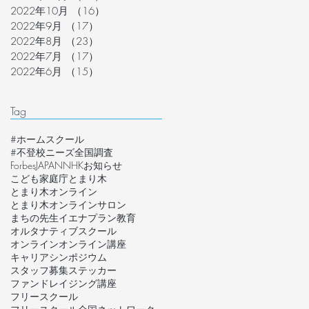
2022年10月
（16）
16件の記事
2022年9月
（17）
17件の記事
2022年8月
（23）
23件の記事
2022年7月
（17）
17件の記事
2022年6月
（15）
15件の記事
Tag
#ホームスクール
#不登校ニーズ全国調査
ForbesJAPAN
NHK
お知らせ
こども家庭庁
とまり木
とまり木オンライン
とまり木オンラインサロン
まちの先生
イエナプラン教育
オルタナティブスクール
オンライン
オンライン講座
キャリア
シンポジウム
スタッフ募集
ステッカー
ファンドレイジング講座
フリースクール