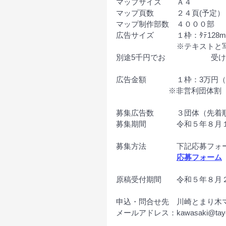
マップサイズ　	Ａ４
マップ頁数		２４頁(予定）
マップ制作部数	４０００部
広告サイズ		１枠：ﾀﾃ1
　　　　　　　　※テキストと
別途5千円でお　　　　　　受
広告金額		１枠：3
	                ※非営利
募集広告数		３団体（先
募集期間		令和５
募集方法　　　　下記応募フォ
応募フォーム
原稿受付期間	令和
申込・問合せ先	川崎
メールアドレス：kawasaki@tayou