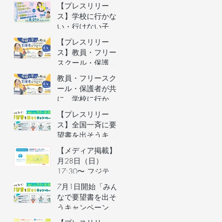
者向けオンライン
【プレスリリー
イベントの参加者
ス】学校に行かな
を募集します（長
い・行けない子ど
野県主催）
もの理解を深める
【プレスリリー
保護者向けオンラ
ス】教員・フリー
インイベントを開
スクール・保護者
催
が共に、学校に行
教員・フリースク
かない・行けない
ール・保護者が共
子どもの気持ちを
に、学校に行かな
理解するオンライ
い・行けない子ど
【プレスリリー
ンイベントを開催
もの気持ちを理解
ス】全国一斉に要
するオンラインイ
望書を出そうキャ
ベントの参加者を
ンペーン／自治体
【メディア掲載】6
募集します（長野
予算要望支援AIの
月28日（日）
県主催）
利用権つき！／不
17:30〜 フジテレ
登校家庭への支援
ビ「イット！」で
7月1日開始「みん
制度づくりへ
街のとまり木が紹
なで要望書を出そ
介されました！
うキャンペーン」
のご案内&7月3日