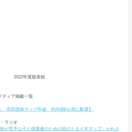
2022年度版表紙
メディア掲載一覧
　市民団体マップ作成　市内300カ所に配置】 
ース・ラジオ
ス「学校が苦手な子と保護者のための街のとまり木マップ」かわさ