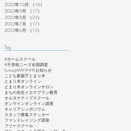
2022年10月
（16）
16件の記事
2022年9月
（17）
17件の記事
2022年8月
（23）
23件の記事
2022年7月
（17）
17件の記事
2022年6月
（15）
15件の記事
Tag
#ホームスクール
#不登校ニーズ全国調査
ForbesJAPAN
NHK
お知らせ
こども家庭庁
とまり木
とまり木オンライン
とまり木オンラインサロン
まちの先生
イエナプラン教育
オルタナティブスクール
オンライン
オンライン講座
キャリア
シンポジウム
スタッフ募集
ステッカー
ファンドレイジング講座
フリースクール