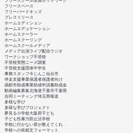
フリースクール全国ネットワーク
フリースペース
フリーバードキッズ
プレスリリース
ホームエディション
ホームエデュケーション
ホームスクーラー
ホームスクーリング
ホームスクール
メディア
メディア出演
ライブ配信
ラジオ
ワークショップ
不登校
不登校実態ニーズ調査
不登校支援団体
中学生
事務スタッフ
今じんこ
仙台市
伴走支援事業
保護者
保護者向け
函館市
助成事業
助成申請書
助成金
動画編集
募集
北海道
千葉市
千葉県
合同ミーティング
埼玉県
報道
多様な学び
多様な学びプロジェクト
夢見る小学校
大阪府
子ども
子ども性暴力防止法
学校
学校に行かない君が教えてくれたこと
学校への依頼文フォーマット