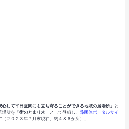
安心して平日昼間にも立ち寄ることができる地域の居場所」
と
居場所を
「街のとまり木」
として登録し、
弊団体ポータルサイ
す（２０２３年７月末現在、約４８６か所）。