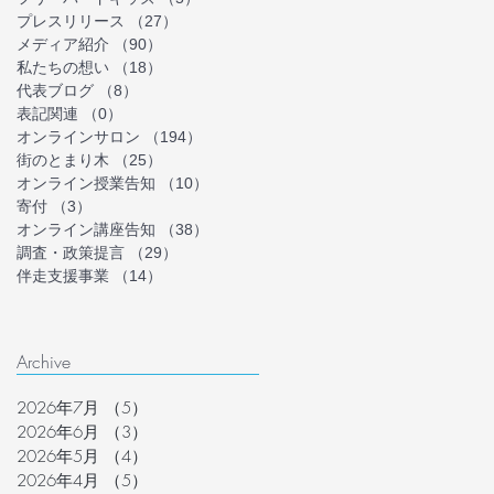
プレスリリース
（27）
27件の記事
メディア紹介
（90）
90件の記事
私たちの想い
（18）
18件の記事
代表ブログ
（8）
8件の記事
表記関連
（0）
0件の記事
オンラインサロン
（194）
194件の記事
街のとまり木
（25）
25件の記事
オンライン授業告知
（10）
10件の記事
寄付
（3）
3件の記事
オンライン講座告知
（38）
38件の記事
調査・政策提言
（29）
29件の記事
伴走支援事業
（14）
14件の記事
Archive
2026年7月
（5）
5件の記事
2026年6月
（3）
3件の記事
2026年5月
（4）
4件の記事
2026年4月
（5）
5件の記事