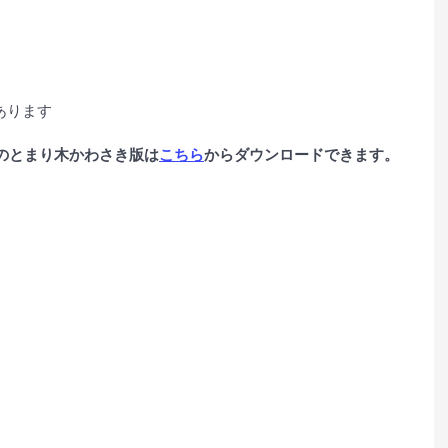
あります
街のとまり木かわさき版は
こちら
からダウンロードできます。