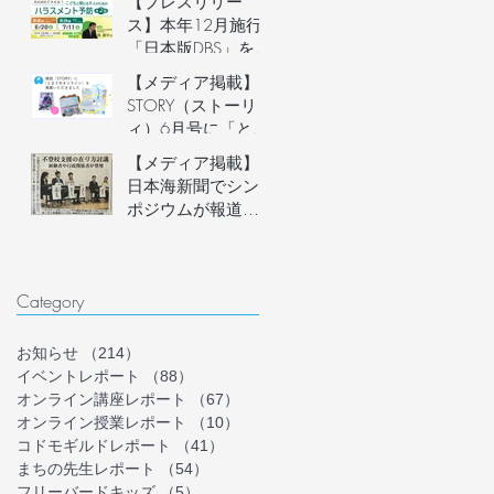
【プレスリリー
説明会開催
ス】本年12月施行
「日本版DBS」を見
据え、フリースク
【メディア掲載】
ール運営者など子
STORY（ストーリ
どもに関わる大人
ィ）6月号に「とま
のための「ハラス
り木オンライン」
【メディア掲載】
メント予防講座」
を掲載いただきま
日本海新聞でシン
を6月20日(土)にオ
した！
ポジウムが報道さ
ンライン開催。フ
れました
リースクール等の
安心安全な組織づ
くりを学ぶ。
Category
お知らせ
（214）
214件の記事
イベントレポート
（88）
88件の記事
オンライン講座レポート
（67）
67件の記事
オンライン授業レポート
（10）
10件の記事
コドモギルドレポート
（41）
41件の記事
まちの先生レポート
（54）
54件の記事
フリーバードキッズ
（5）
5件の記事