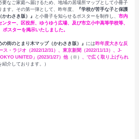
必要なご家庭へ届けるため、地域の居場所マップとして小冊子
ります。その第一弾として、昨年度、
『学校が苦手な子と保護
（かわさき版）』
と小冊子を知らせるポスターを制作し、
市内
センター、区役所、ゆうゆう広場、及び市立小中高等学校等、
布、ポスターを掲示いたしました。
めの街のとまり木マップ（かわさき版）』
には
昨年度大きな反
ラジオ（2022/12/31）、東京新聞（2022/11/13）、J-
KYO UNITED」(2023/1/27）他
（※）
、で広く取り上げられ
を紹介しております。）