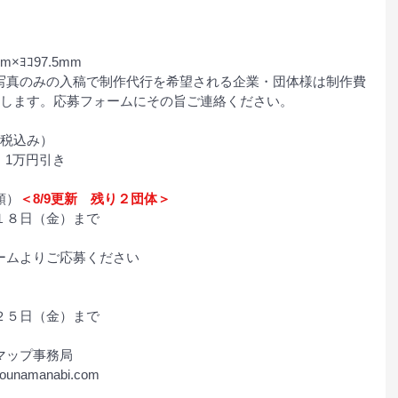
28mm×ﾖｺ97.5mm
写真のみの入稿で制作代行を希望される企業・団体様は制作費
けします。応募フォームにその旨ご連絡ください。
万円（税込み）
団体割　1万円引き
着順）
＜8/9更新　残り２団体＞
年８月１８日（金）まで
ームよりご応募ください
５年８月２５日（金）まで
とまり木マップ事務局
namanabi.com