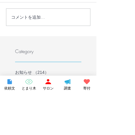
コメントを追加…
【開催告知】オンライン講座 12
月23日（土）『不登校のハッピー
Category
アドバイス』明橋大二（オンライ
ン、録画動画付）
お知らせ
（214）
214件の記事
イベントレポート
（88）
88件の記事
オンライン講座レポート
（67）
67件の記事
依頼文
とまり木
サロン
調査
寄付
オンライン授業レポート
（10）
10件の記事
コドモギルドレポート
（41）
41件の記事
まちの先生レポート
（54）
54件の記事
フリーバードキッズ
（5）
5件の記事
プレスリリース
（27）
27件の記事
メディア紹介
（90）
90件の記事
私たちの想い
（18）
18件の記事