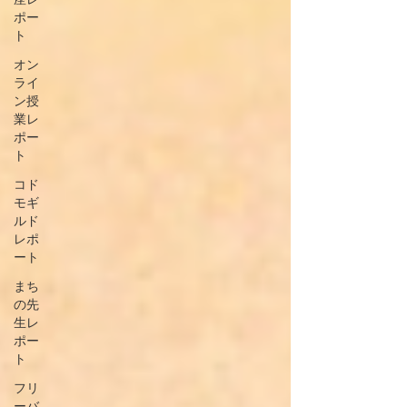
ポー
ト
オン
ライ
ン授
業レ
ポー
ト
コド
モギ
ルド
レポ
ート
まち
の先
生レ
ポー
ト
フリ
ーバ