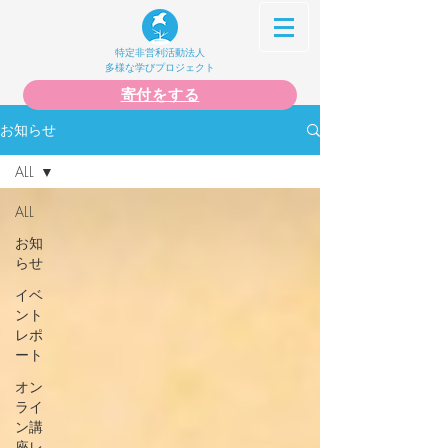
特定非営利活動法人
多様な学びプロジェクト
寄付をする
お知らせ
ALL
ALL
お知
らせ
イベ
ント
レポ
ート
オン
ライ
ン講
座レ