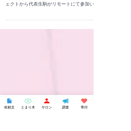
出しました
2025年8月1日、文部科学省内・記者会見室
にて共同記者会見を行い、多様な学びプロジ
ェクトから代表生駒がリモートにて参加いた
しました。マイノリティ支援者団体・当事者
等とともに、 【すべての子を包摂する学校
づくりのための学習指導要領改訂についての
共同提言】 を出しました。...
依頼文
とまり木
サロン
調査
寄付