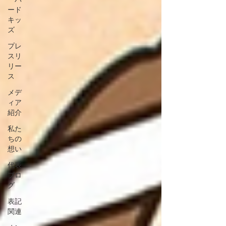
ード
キッ
ズ
プレ
スリ
リー
ス
メデ
ィア
紹介
私た
ちの
想い
代表
ブロ
グ
表記
関連