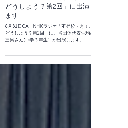
【メディア出演】NHKラジオ
8月31日OA「不登校・さて、
どうしよう？第2回」に出演し
ます
8月31日OA NHKラジオ「不登校・さて、
どうしよう？第2回」に、当団体代表生駒の
三男さん(中学３年生）が出演します。
https://www.nhk.jp/p/rs/LWX2V99JMQ/ 【番
組名】不登校・さて、どうしよう？第2
回 ...