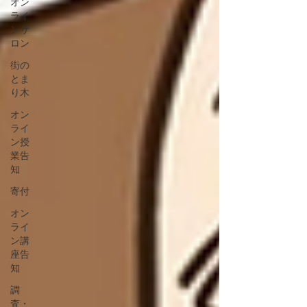
オン
ライ
ンサ
ロン
街の
とま
り木
オン
ライ
ン授
業告
知
寄付
オン
ライ
ン講
座告
知
調
査・