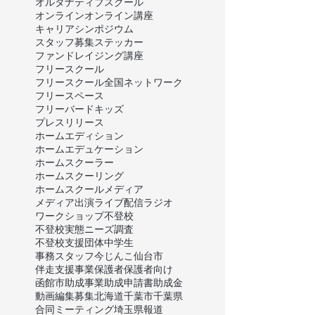
オルタナティブスクール
オンライン
オンライン講座
キャリア
シンポジウム
スタッフ募集
ステッカー
ファンドレイジング講座
フリースクール
フリースクール全国ネットワーク
フリースペース
フリーバードキッズ
プレスリリース
ホームエディション
ホームエデュケーション
ホームスクーラー
ホームスクーリング
ホームスクール
メディア
メディア出演
ライブ配信
ラジオ
ワークショップ
不登校
不登校実態ニーズ調査
不登校支援団体
中学生
事務スタッフ
今じんこ
仙台市
伴走支援事業
保護者
保護者向け
函館市
助成事業
助成申請書
助成金
動画編集
募集
北海道
千葉市
千葉県
合同ミーティング
埼玉県
報道