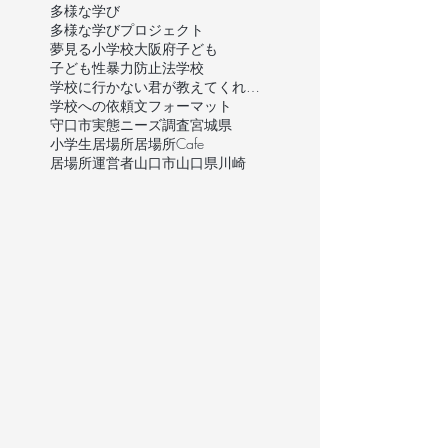
多様な学び
多様な学びプロジェクト
夢見る小学校
大阪府
子ども
子ども性暴力防止法
学校
学校に行かない君が教えてくれたこと
学校への依頼文フォーマット
守口市
実態ニーズ調査
宮城県
小学生
居場所
居場所Cafe
居場所運営者
山口市
山口県
川崎