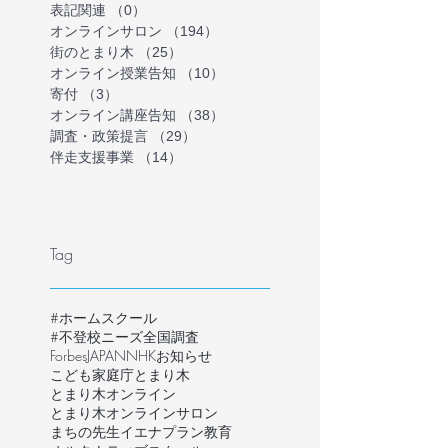
表記関連
（0）
0件の記事
オンラインサロン
（194）
194件の記事
街のとまり木
（25）
25件の記事
オンライン授業告知
（10）
10件の記事
寄付
（3）
3件の記事
オンライン講座告知
（38）
38件の記事
調査・政策提言
（29）
29件の記事
伴走支援事業
（14）
14件の記事
Tag
#ホームスクール
#不登校ニーズ全国調査
ForbesJAPAN
NHK
お知らせ
こども家庭庁
とまり木
とまり木オンライン
とまり木オンラインサロン
まちの先生
イエナプラン教育