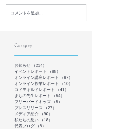
コメントを追加…
ここから世界へワークシ
子ども向けオン
ョップ 第１回「新型コロ
ークショップ「
ナウィルスと私たち」
世界へ」を始め
開催報告
Category
お知らせ
（214）
214件の記事
イベントレポート
（88）
88件の記事
オンライン講座レポート
（67）
67件の記事
オンライン授業レポート
（10）
10件の記事
コドモギルドレポート
（41）
41件の記事
まちの先生レポート
（54）
54件の記事
フリーバードキッズ
（5）
5件の記事
プレスリリース
（27）
27件の記事
メディア紹介
（90）
90件の記事
私たちの想い
（18）
18件の記事
代表ブログ
（8）
8件の記事