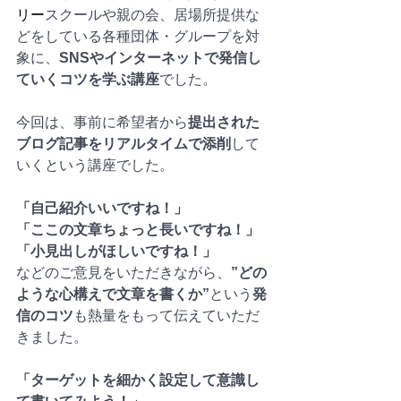
リー
スクールや親の会、居場所提供な
どをしている各種団体・グループを対
象に、
SNSやインターネットで発信し
ていくコツを学ぶ講座
でした。
今回は、事前に希望者から
提出された
ブログ記事をリアルタイムで添削
して
いくという講座でした。
「自己紹介いいですね！」
「ここの文章ちょっと長いですね！」
「小見出しがほしいですね！」
などのご意見をいただきながら、
”どの
ような心構えで文章を書くか”
という
発
信のコツ
も熱量をもって伝えていただ
きました。
「ターゲットを細かく設定して意識し