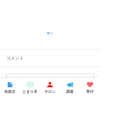
コメント
コメントを追加…
長野県諏訪市の不登校支
【書籍紹介】『
援事業「とまり木オンラ
ちのホームスク
依頼文
とまり木
サロン
調査
寄付
イン」を受託しました
どもがいちばん
る場所で自分ら
～』で当団体が
Category
ました！
お知らせ
（214）
214件の記事