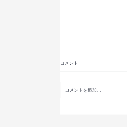
コメント
コメントを追加…
【開催レポート】「鳥取県
も家庭庁と考える不登校
れから～こどもと家庭を