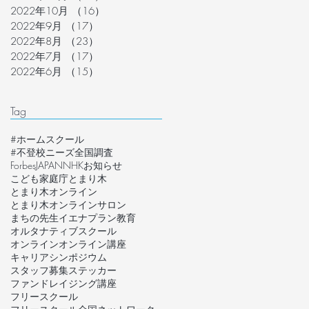
2022年10月
（16）
16件の記事
2022年9月
（17）
17件の記事
2022年8月
（23）
23件の記事
2022年7月
（17）
17件の記事
2022年6月
（15）
15件の記事
Tag
#ホームスクール
#不登校ニーズ全国調査
ForbesJAPAN
NHK
お知らせ
こども家庭庁
とまり木
とまり木オンライン
とまり木オンラインサロン
まちの先生
イエナプラン教育
オルタナティブスクール
オンライン
オンライン講座
キャリア
シンポジウム
スタッフ募集
ステッカー
ファンドレイジング講座
フリースクール