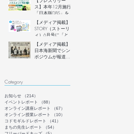
【プレスリリー
説明会開催
ス】本年12月施行
「日本版DBS」を見
据え、フリースク
【メディア掲載】
ール運営者など子
STORY（ストーリ
どもに関わる大人
ィ）6月号に「とま
のための「ハラス
り木オンライン」
【メディア掲載】
メント予防講座」
を掲載いただきま
日本海新聞でシン
を6月20日(土)にオ
した！
ポジウムが報道さ
ンライン開催。フ
れました
リースクール等の
安心安全な組織づ
くりを学ぶ。
Category
お知らせ
（214）
214件の記事
イベントレポート
（88）
88件の記事
オンライン講座レポート
（67）
67件の記事
オンライン授業レポート
（10）
10件の記事
コドモギルドレポート
（41）
41件の記事
まちの先生レポート
（54）
54件の記事
フリーバードキッズ
（5）
5件の記事