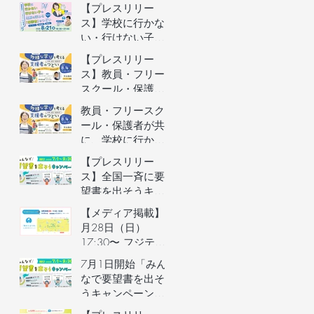
者向けオンライン
【プレスリリー
イベントの参加者
ス】学校に行かな
を募集します（長
い・行けない子ど
野県主催）
もの理解を深める
【プレスリリー
保護者向けオンラ
ス】教員・フリー
インイベントを開
スクール・保護者
催
が共に、学校に行
教員・フリースク
かない・行けない
ール・保護者が共
子どもの気持ちを
に、学校に行かな
理解するオンライ
い・行けない子ど
【プレスリリー
ンイベントを開催
もの気持ちを理解
ス】全国一斉に要
するオンラインイ
望書を出そうキャ
ベントの参加者を
ンペーン／自治体
【メディア掲載】6
募集します（長野
予算要望支援AIの
月28日（日）
県主催）
利用権つき！／不
17:30〜 フジテレ
登校家庭への支援
ビ「イット！」で
7月1日開始「みん
制度づくりへ
街のとまり木が紹
なで要望書を出そ
介されました！
うキャンペーン」
のご案内&7月3日