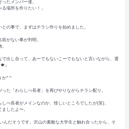
行ったメンバー達。
べる場所を作りたい！」
。
いとの事で、まずはチラシ作りを始めました。
名前がない事が判明。
物。
なで出し合って、あーでもないこーでもないと言いながら、選
🍁』
^ ^
がった「わらしべ長者」を再びやりながらチラシ配り。
しべ長者がメインなのか、怪しいところでしたが(笑)、
てましたよ〜。
しいんだそうです。沢山の素敵な大学生と触れ合ったから、そ