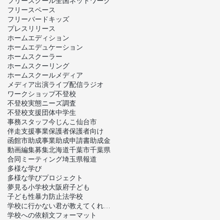
フリースクール全国ネットワーク
フリースペース
フリーバードキッズ
プレスリリース
ホームエディション
ホームエデュケーション
ホームスクーラー
ホームスクーリング
ホームスクール
メディア
メディア出演
ライブ配信
ラジオ
ワークショップ
不登校
不登校実態ニーズ調査
不登校支援団体
中学生
事務スタッフ
今じんこ
仙台市
伴走支援事業
保護者
保護者向け
函館市
助成事業
助成申請書
助成金
動画編集
募集
北海道
千葉市
千葉県
合同ミーティング
埼玉県
報道
多様な学び
多様な学びプロジェクト
夢見る小学校
大阪府
子ども
子ども性暴力防止法
学校
学校に行かない君が教えてくれたこと
学校への依頼文フォーマット