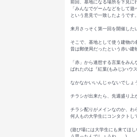
前回、基地になる場所を下見に
「みんなでゲームなどをして遊
という意見で一致したようです
来月さっそく第一回を開催した
そこで、基地として使う建物の
昔は郵便局だったという赤い建
「赤」から連想する言葉をみん
ばれたのは『紅葉(もみじ)ハウス
なかなかいいんじゃないでしょうか
チラシが出来たら、先週盛り上
チラシ配りがメインなのか、わら
何人もの大学生にコンタクトし
(遊び場には大学生にも来てほ
う思ったんでしょうね。。)