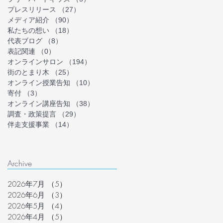
プレスリリース
（27）
27件の記事
メディア紹介
（90）
90件の記事
私たちの想い
（18）
18件の記事
代表ブログ
（8）
8件の記事
表記関連
（0）
0件の記事
オンラインサロン
（194）
194件の記事
街のとまり木
（25）
25件の記事
オンライン授業告知
（10）
10件の記事
寄付
（3）
3件の記事
オンライン講座告知
（38）
38件の記事
調査・政策提言
（29）
29件の記事
伴走支援事業
（14）
14件の記事
Archive
2026年7月
（5）
5件の記事
2026年6月
（3）
3件の記事
2026年5月
（4）
4件の記事
2026年4月
（5）
5件の記事