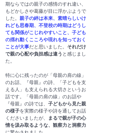
期ならではの親子の感情のすれ違い、
もどかしさや葛藤が目に浮かぶようで
した。
親子の絆は本来、素晴らしいけ
れども思春期、不登校の時期はどうし
ても関係がこじれやすいこと、子ども
の揺れ動くこころや現れを知っておく
ことが大事
だと思いました。
それだけ
で親の心配や負担感は違う
と感じまし
た。
特に心に残ったのが「母親の肩の線」
のお話、『母親』の詩、「子どもを支
える人」も支えられる大切さというお
話です。「母親の肩の線」のお話や
『母親』の詩では、
子どもから見た親
の様子
を実際の様子や詩を通してお話
くださいましたが、
まるで親が子の心
情を汲み取るような、観察力と洞察力
に驚かされました。