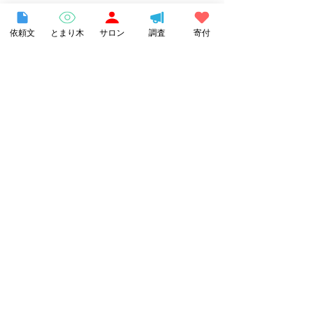
依頼文
とまり木
サロン
調査
寄付
こどもの居場所で役立つ！対等な関係を
育む “共感コミュニケーション” 
https://tayounamanabi20240313.peatix.
com/view
2024年3月13日（水）20
:00～21:30