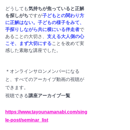
どうしても
気持ちが焦っていると正解
を探しがち
ですが
子どもとの関わり方
に正解はない。子どもの様子をみて、
手探りしながら共に横にいる伴走者
で
あることの大切さ、
支える大人側の心
こそ、まず大切にする
ことを改めて実
感した素敵な講座でした。
＊オンラインサロンメンバーになる
と、すべてのアーカイブ動画の視聴が
できます。
視聴できる
講座アーカイブ一覧
https://www.tayounamanabi.com/sing
le-post/seminar_list